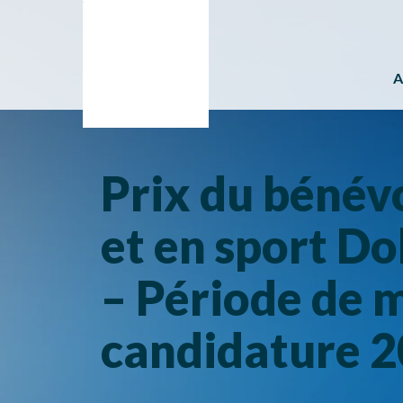
A
Prix du bénévo
et en sport D
– Période de m
candidature 