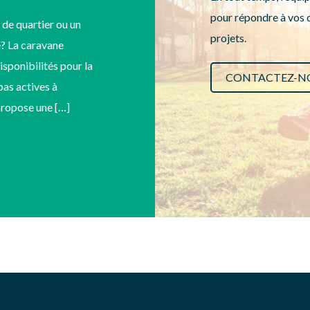
pour répondre à vos q
 de quartier ou un
projets.
? La caravane
disponibilités pour la
CONTACTEZ-N
as actives à
 propose une […]