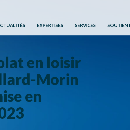
CTUALITÉS
EXPERTISES
SERVICES
SOUTIEN 
ACTIVITÉ PHYSIQUE
FORMATIONS ET ÉVÉNE
PROGRAMM
BÉNÉVOLAT
SERVICE DE COMMUNIC
AUTRES 
lat en loisir
CAMPS DE JOUR
CARTE DE SERVICES
PROTOCOL
ollard-Morin
LOISIR CULTUREL
BOÎTE À OUTILS
LOISIR MUNICIPAL
ise en
PARCS ET ESPACES RÉCRÉATIFS
2023
PERSONNES HANDICAPÉES
PLEIN AIR