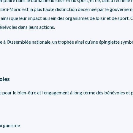
laire dans le domaine du loisir et du sport, et ce, tant à l’échelle 
ollard-Morin
est la plus haute distinction décernée par le gouverne
ainsi que leur impact au sein des organismes de loisir et de sport.
énévoles dans leurs actions.
nie à l’Assemblée nationale, un trophée ainsi qu’une épinglette sy
oles
le pour le bien-être et l’engagement à long terme des bénévoles et 
 organisme