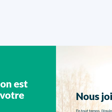
ion est
 votre
Nous jo
En tout temps, l’équip