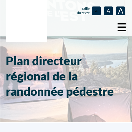
A
Taille
A
A
du texte
☰
Plan directeur
régional de la
randonnée pédestre