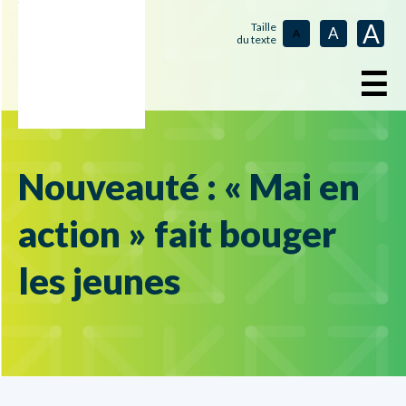
A
Taille
A
A
du texte
☰
Nouveauté : « Mai en
action » fait bouger
les jeunes