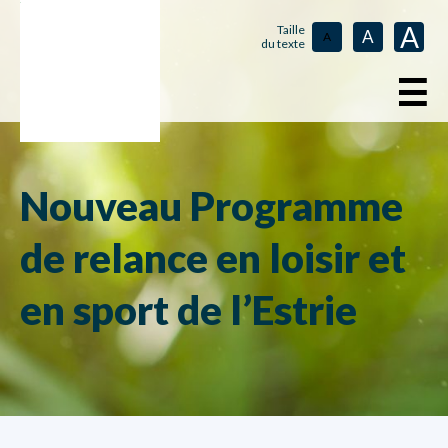
A
Taille
A
A
du texte
☰
Nouveau Programme
de relance en loisir et
en sport de l’Estrie