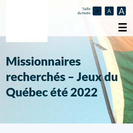
A
Taille
A
A
du texte
☰
Missionnaires
recherchés – Jeux du
Québec été 2022