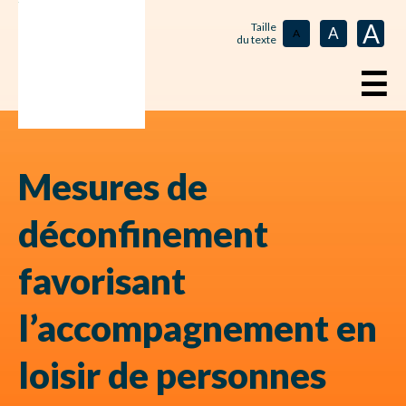
A
Taille
A
A
du texte
☰
Mesures de
déconfinement
favorisant
l’accompagnement en
loisir de personnes