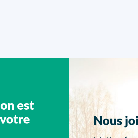
ion est
 votre
Nous jo