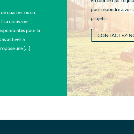
En tout temps, l’équip
pour répondre à vos q
 de quartier ou un
projets.
? La caravane
disponibilités pour la
CONTACTEZ-N
as actives à
 propose une […]