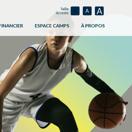
A
Taille
A
A
du texte
FINANCIER
ESPACE CAMPS
À PROPOS
MENTS
ES DU CONSEIL SPORT LOISIR DE L’ESTRIE
ANIMATIONS ET ACTIVITÉS
ÉQUIPE
ATIONS
PROGRAMMES FINANCIERS
OUTILS
CONSEIL D’ADMINIST
E DE VISIBILITÉ
ABONNEMENT À L’INFOLETTRE
DEVENIR MEMBRE
DEVENIR ADMINISTRA
ASSEMBLÉE GÉNÉRAL
POLITIQUES ET DOCU
INFOLETTRE
PLAN DE COMMANDITE