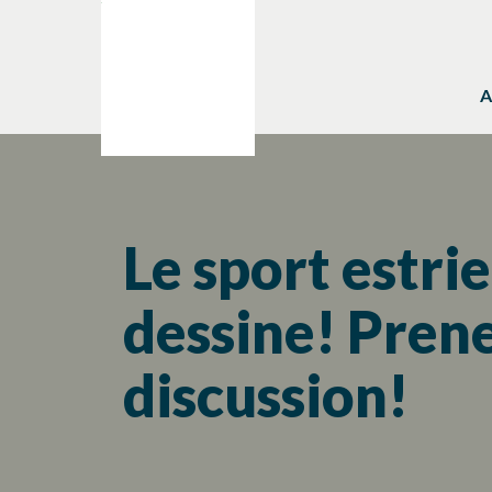
A
Le sport estrie
dessine! Prene
discussion!