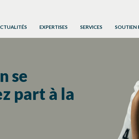
CTUALITÉS
EXPERTISES
SERVICES
SOUTIEN 
ACTIVITÉ PHYSIQUE
FORMATIONS ET ÉVÉNE
PROGRAMM
BÉNÉVOLAT
SERVICE DE COMMUNIC
AUTRES 
CAMPS DE JOUR
CARTE DE SERVICES
PROTOCOL
n se
LOISIR CULTUREL
BOÎTE À OUTILS
z part à la
LOISIR MUNICIPAL
PARCS ET ESPACES RÉCRÉATIFS
PERSONNES HANDICAPÉES
PLEIN AIR