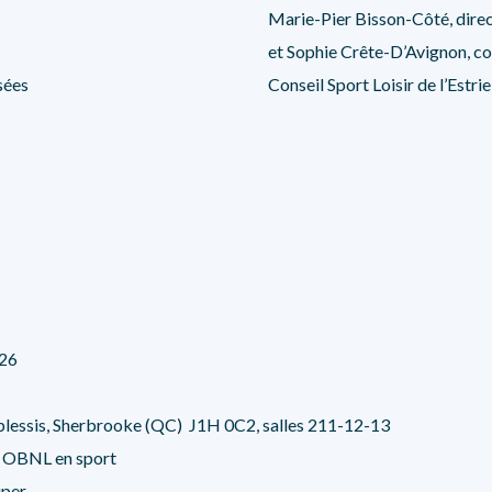
Marie-Pier Bisson-Côté, direc
et Sophie Crête-D’Avignon, con
sées
Conseil Sport Loisir de l’Estrie
026
lessis, Sherbrooke (QC) J1H 0C2, salles 211-12-13
et OBNL en sport
uper