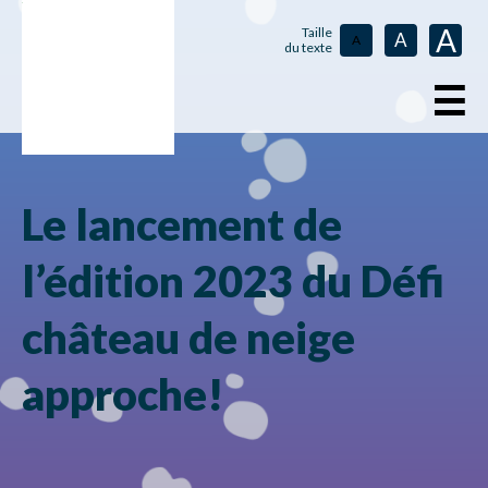
A
Taille
A
A
du texte
☰
Le lancement de
l’édition 2023 du Défi
château de neige
approche!