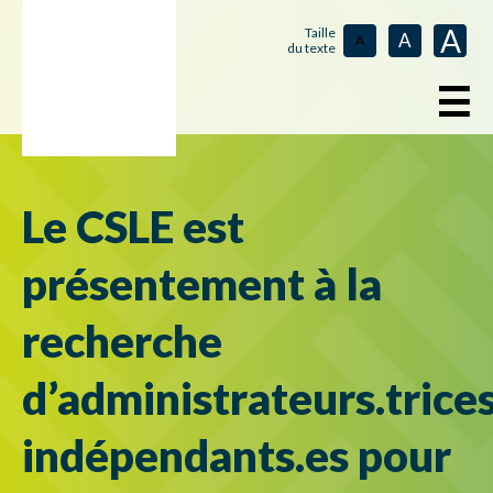
A
Taille
A
A
du texte
☰
Le CSLE est
présentement à la
recherche
d’administrateurs.trice
indépendants.es pour