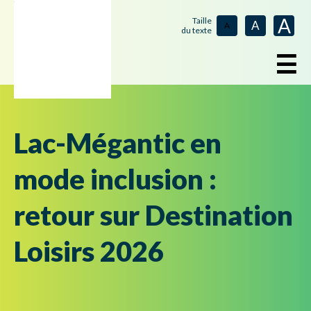
A
Taille
A
A
du texte
☰
Lac-Mégantic en
mode inclusion :
retour sur Destination
Loisirs 2026