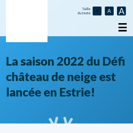
A
Taille
A
A
du texte
☰
La saison 2022 du Défi
château de neige est
lancée en Estrie!