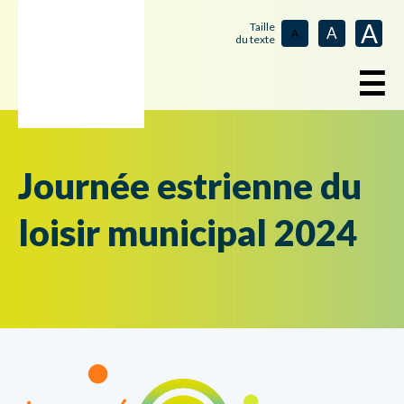
A
Taille
A
A
du texte
☰
Journée estrienne du
loisir municipal 2024