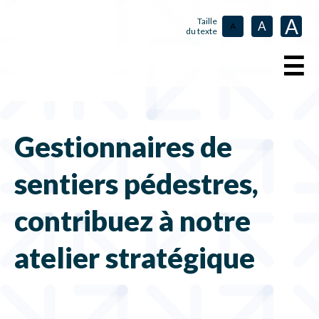
A
Taille
A
A
du texte
☰
Gestionnaires de
sentiers pédestres,
contribuez à notre
atelier stratégique