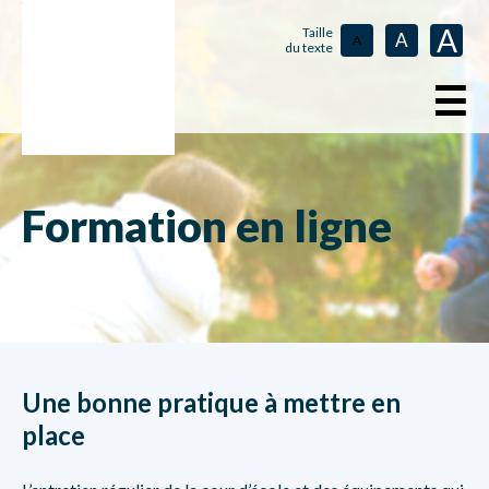
A
Taille
A
A
du texte
☰
Formation en ligne
Une bonne pratique à mettre en
place