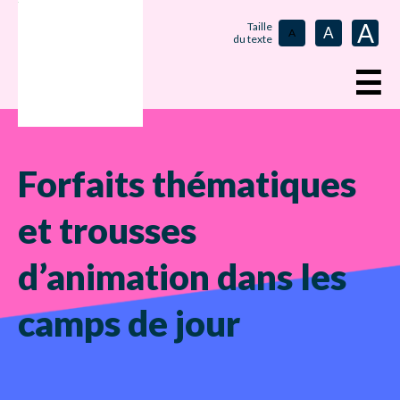
A
Taille
A
A
du texte
☰
Forfaits thématiques
et trousses
d’animation dans les
camps de jour