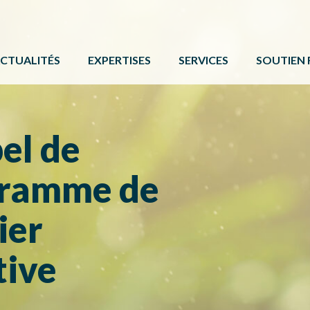
CTUALITÉS
EXPERTISES
SERVICES
SOUTIEN 
ACTIVITÉ PHYSIQUE
FORMATIONS ET ÉVÉNE
PROGRAMM
BÉNÉVOLAT
SERVICE DE COMMUNIC
AUTRES 
el de
CAMPS DE JOUR
CARTE DE SERVICES
PROTOCOL
gramme de
LOISIR CULTUREL
BOÎTE À OUTILS
LOISIR MUNICIPAL
ier
PARCS ET ESPACES RÉCRÉATIFS
tive
PERSONNES HANDICAPÉES
PLEIN AIR