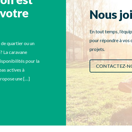
 votre
Nous jo
En tout temps, l’équip
pour répondre à vos q
 de quartier ou un
projets.
? La caravane
disponibilités pour la
CONTACTEZ-N
as actives à
 propose une […]