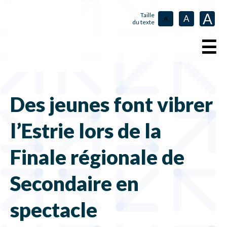
A
Taille
A
A
du texte
☰
Des jeunes font vibrer
l’Estrie lors de la
Finale régionale de
Secondaire en
spectacle