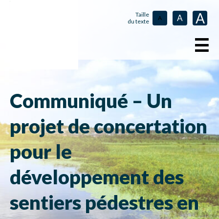
A
Taille
A
A
du texte
☰
Communiqué – Un
projet de concertation
pour le
développement des
sentiers pédestres en