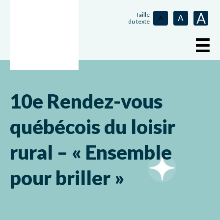
A
Taille
A
A
du texte
☰
10e Rendez-vous
québécois du loisir
rural – « Ensemble
pour briller »