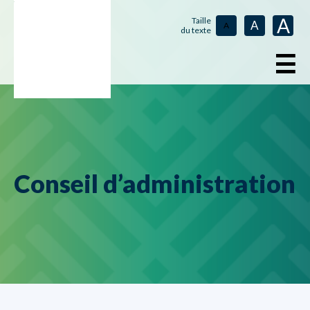
A
Taille
A
A
du texte
☰
Conseil d’administration