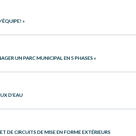
rence pour la conception, l’installation, l’entretien et la vérifica
'ÉQUIPE! »
éatifs des URLS du Québec est fier d’annoncer la parution du guide 
NAGER UN PARC MUNICIPAL EN 5 PHASES »
e cour d’école primaire.
s fiches et outils pratiques dans le but de favoriser la réussite d
du réseau scolaire et de toute autre personne liée à de tels projets
nnes responsables de projets d’aménagement dans les municipalité
EUX D'EAU
heminer de la planification jusqu’à la réalisation d’un projet d’amé
avoir été impliqué de près dans la réalisation de ce projet d’enverg
ources, des besoins, des habitudes de pratique et de recommandati
nsi qu’au Projet ESPACES de l’Association québécoise du loisir pu
vise à informer les gestionnaires et les décideurs sur les avantages
ET DE CIRCUITS DE MISE EN FORME EXTÉRIEURS
ns en matière d’aménagement, sur les différentes options (systèmes