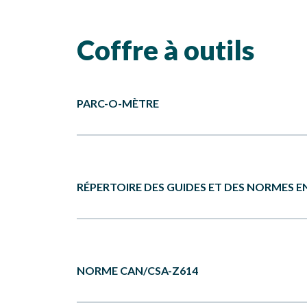
Coffre à outils
PARC-O-MÈTRE
L’application Parc-O-Mètre est un outil de gestion,
RÉPERTOIRE DES GUIDES ET DES NORMES
municipaux d’informatiser et de centraliser les don
l’aménagement et à l’entretien des parcs et des es
Contactez-nous pour en savoir plus à ce sujet.
Il existe plusieurs guides pour vous informer des 
NORME CAN/CSA-Z614
Consulter les guides