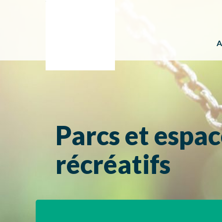
A
Parcs et espac
récréatifs