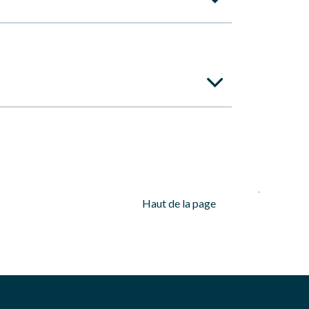
vec l’implantation de circuits actifs et
ts dans ce domaine soient efficients et que les
e infrastructure durable et afin qu’elle soit
ntes options qui s’offrent à vous (dimension, type
Haut de la page