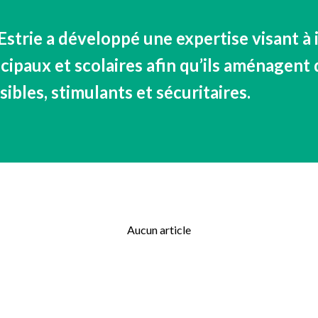
SÉCURITÉ, INTÉGRITÉ ET ÉTHIQUE
SPORT
’Estrie a développé une expertise visant à i
cipaux et scolaires afin qu’ils aménagent 
sibles, stimulants et sécuritaires.
Aucun article