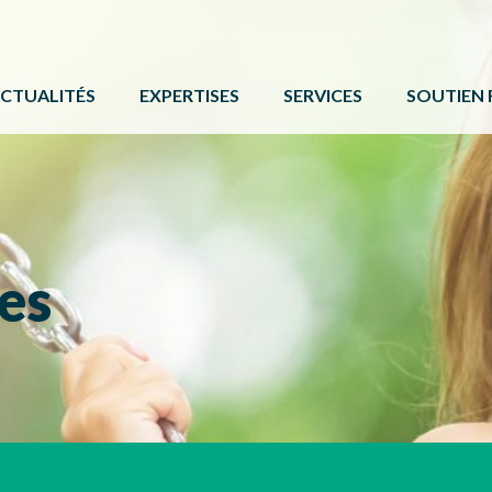
CTUALITÉS
EXPERTISES
SERVICES
SOUTIEN 
ACTIVITÉ PHYSIQUE
FORMATIONS ET ÉVÉNE
PROGRAMM
BÉNÉVOLAT
SERVICE DE COMMUNIC
AUTRES 
CAMPS DE JOUR
CARTE DE SERVICES
PROTOCOL
es
LOISIR CULTUREL
BOÎTE À OUTILS
LOISIR MUNICIPAL
PARCS ET ESPACES RÉCRÉATIFS
PERSONNES HANDICAPÉES
PLEIN AIR